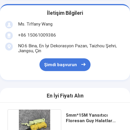
İletişim Bilgileri
Ms. Tiffany Wang
+86 15061009386
NO.6 Bina, En İyi Dekorasyon Pazarı, Taizhou Şehri,
Jiangsu, Çin
Şimdi başvurun
En İyi Fiyatı Alın
5mm*15M Yansıtıcı
Floresan Guy Halatlar
Kamp Paracord