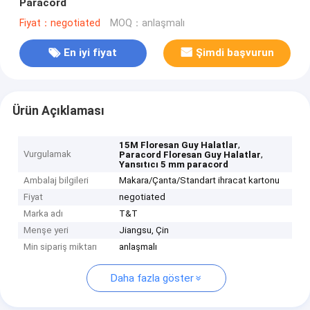
Paracord
Fiyat：negotiated
MOQ：anlaşmalı
En iyi fiyat
Şimdi başvurun
Ürün Açıklaması
,
15M Floresan Guy Halatlar
Vurgulamak
,
Paracord Floresan Guy Halatlar
Yansıtıcı 5 mm paracord
Ambalaj bilgileri
Makara/Çanta/Standart ihracat kartonu
Fiyat
negotiated
Marka adı
T&T
Menşe yeri
Jiangsu, Çin
Min sipariş miktarı
anlaşmalı
Daha fazla göster