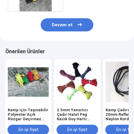
Devam et
Önerilen Ürünler
Kamp için Taşınabilir
2.5mm Yansıtıcı
Kamp Çadırı iç
Polyester Açık
Çadır Halat Peg
20mm Reflekti
Rüzgar Geçirmez
Kazık Guy Hattı
Naylon Kordon
Yansıtıcı Çadır
Kablosu
Hatları
Halatı
En iyi fiyat
En iyi fiyat
En iyi fiy