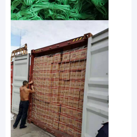
Ev
Çin'in önde gelen tedarikçisi olan T&T dış mekan ürünleri Ltd.Şti.,
dış mekan, ev, kurtarma, güvenlik, ağaç uzmanı, denizcilik,
Ürün:% s
tırmanma, spor ve inşaat vb.
Hakkımızda
Biz Şanghay ve Nanjing yakınlarındaki Taizhou şehrinde
bulunuyoruz.Yang-Tai havaalanından 40 dakika uzakta.