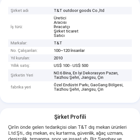
Şirket adı
T&T outdoor goods Co.,ltd
Üretici
Aracısı
İş türü:
İhracatçı
Şirket ticaret
Satıcı
Markalar:
T&T
No. Çalışanları:
100~120 İnsanlar
Yıl kurulan:
2010
Yıllık satış:
US$ 100 - US$ 500
NO.6 Bina, En İyi Dekorasyon Pazarı,
Şirketin Yeri
Taizhou Şehri, Jiangsu, Çin
Özel Endüstri Parkı, GaoGang Bölgesi,
fabrika yeri
Taizhou Şehri, Jiangsu, Çin
Şirket Profili
Çin'in önde gelen tedarikçisi olan T&T dış mekan ürünleri
Ltd.Şti., dış mekan, ev, kurtarma, güvenlik, ağaç uzmanı,
denizcilik, tırmanma, spor ve inşaat vb. Biz Şanghay ve