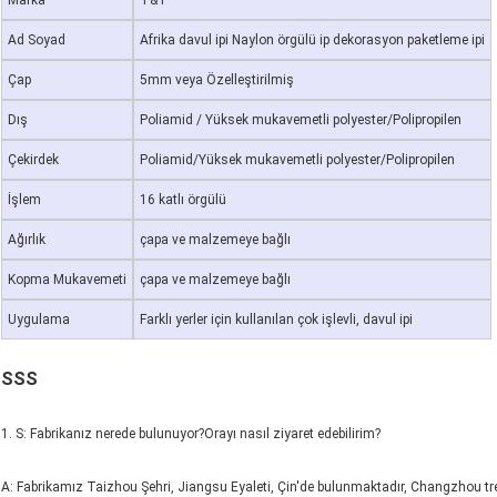
Marka
T&T
Ad Soyad
Afrika davul ipi Naylon örgülü ip dekorasyon paketleme ipi
Çap
5mm veya Özelleştirilmiş
Dış
Poliamid / Yüksek mukavemetli polyester/Polipropilen
Çekirdek
Poliamid/Yüksek mukavemetli polyester/Polipropilen
İşlem
16 katlı örgülü
Ağırlık
çapa ve malzemeye bağlı
Kopma Mukavemeti
çapa ve malzemeye bağlı
Uygulama
Farklı yerler için kullanılan çok işlevli, davul ipi
SSS
1. S: Fabrikanız nerede bulunuyor?Orayı nasıl ziyaret edebilirim?
A: Fabrikamız Taizhou Şehri, Jiangsu Eyaleti, Çin'de bulunmaktadır, Changzhou tre