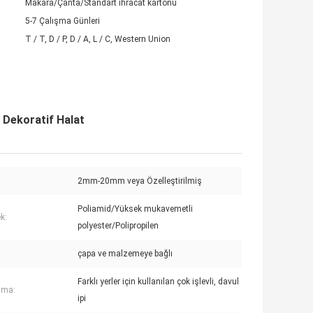
Makara/Çanta/Standart ihracat kartonu
5-7 Çalışma Günleri
T / T, D / P, D / A, L / C, Western Union
 Dekoratif Halat
2mm-20mm veya Özelleştirilmiş
Poliamid/Yüksek mukavemetli
k:
polyester/Polipropilen
çapa ve malzemeye bağlı
Farklı yerler için kullanılan çok işlevli, davul
ama:
ipi