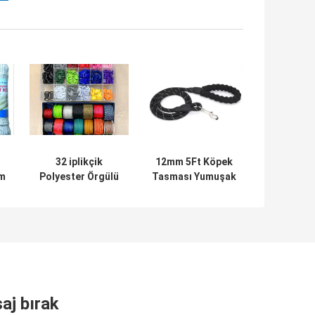
32 iplikçik
12mm 5Ft Köpek
mm
Polyester Örgülü
Tasması Yumuşak
n
Naylon Halat
Güçlü Yansıtıcı
12mm Sarma İçin
Naylon Halat Açar
Özelleştirilmiş
aj bırak