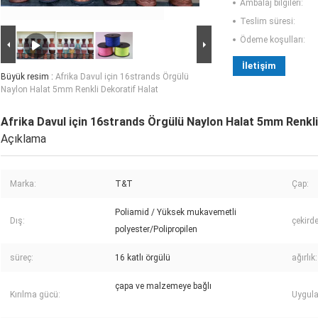
Ambalaj bilgileri:
Teslim süresi:
Ödeme koşulları:
İletişim
Büyük resim :
Afrika Davul için 16strands Örgülü
Naylon Halat 5mm Renkli Dekoratif Halat
Afrika Davul için 16strands Örgülü Naylon Halat 5mm Renkli
Açıklama
Marka:
T&T
Çap:
Poliamid / Yüksek mukavemetli
Dış:
çekirde
polyester/Polipropilen
süreç:
16 katlı örgülü
ağırlık:
çapa ve malzemeye bağlı
Kırılma gücü:
Uygul