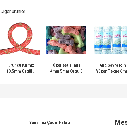
Diğer ürünler
Turuncu Kırmızı
Özelleştirilmiş
Ana Sayfa için
10.5mm Örgülü
4mm 5mm Örgülü
Yüzer Tekne 6
Naylon İp Dinamik
Naylon Kordon
Çift Örgü Naylo
Tırmanma İpi
Polyester Halat
Yat Halat
Yansıtıcı
Mes
Yansıtıcı Çadır Halatı