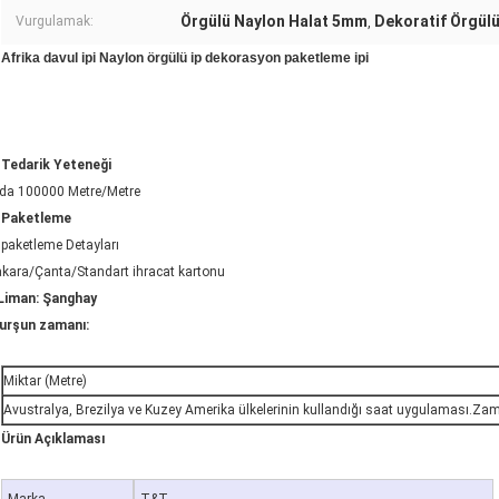
Örgülü Naylon Halat 5mm
Dekoratif Örgülü
Vurgulamak:
,
Afrika davul ipi Naylon örgülü ip dekorasyon paketleme ipi
Tedarik Yeteneği
da 100000 Metre/Metre
Paketleme
paketleme Detayları
kara/Çanta/Standart ihracat kartonu
Liman: Şanghay
urşun zamanı:
Miktar (Metre)
Avustralya, Brezilya ve Kuzey Amerika ülkelerinin kullandığı saat uygulaması.Za
Ürün Açıklaması