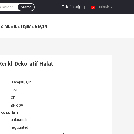
Teklif isteği
Arama
|
Turkish
IZIMLE ILETIŞIME GEÇIN
Renkli Dekoratif Halat
Jiangsu, Çin
T&T
CE
BNR-09
koşulları:
anlaşmalı
negotiated