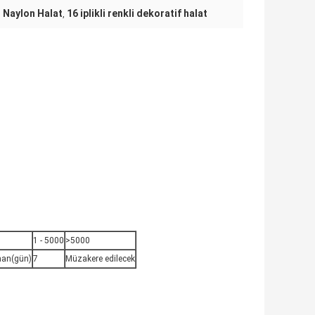
 Naylon Halat
16 iplikli renkli dekoratif halat
,
1 - 5000
>5000
man(gün)
7
Müzakere edilecek