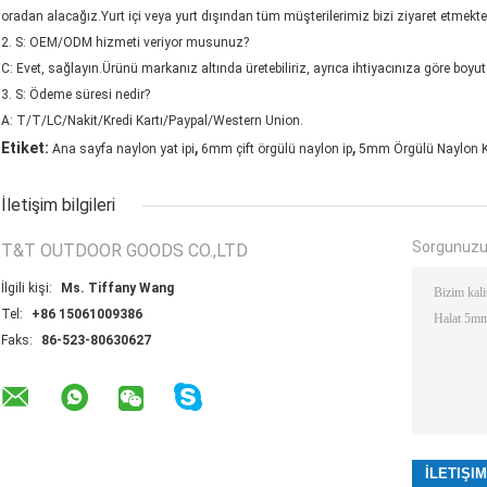
oradan alacağız.Yurt içi veya yurt dışından tüm müşterilerimiz bizi ziyaret etmek
2. S: OEM/ODM hizmeti veriyor musunuz?
C: Evet, sağlayın.Ürünü markanız altında üretebiliriz, ayrıca ihtiyacınıza göre boyut de
3. S: Ödeme süresi nedir?
A: T/T/LC/Nakit/Kredi Kartı/Paypal/Western Union.
,
,
Etiket:
Ana sayfa naylon yat ipi
6mm çift örgülü naylon ip
5mm Örgülü Naylon 
İletişim bilgileri
Sorgunuzu
T&T OUTDOOR GOODS CO.,LTD
İlgili kişi:
Ms. Tiffany Wang
Tel:
+86 15061009386
Faks:
86-523-80630627