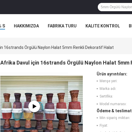
% S
HAKKIMIZDA
FABRIKA TURU
KALITE KONTROL
B
çin 16strands Örgülü Naylon Halat 5mm Renkli Dekoratif Halat
Afrika Davul için 16strands Örgülü Naylon Halat 5mm 
Ürün ayrıntıları:
Menşe yeri:
Marka adı:
Sertifika:
Model numarası:
Ödeme & teslimat 
Min sipariş miktarı:
Fiyat: