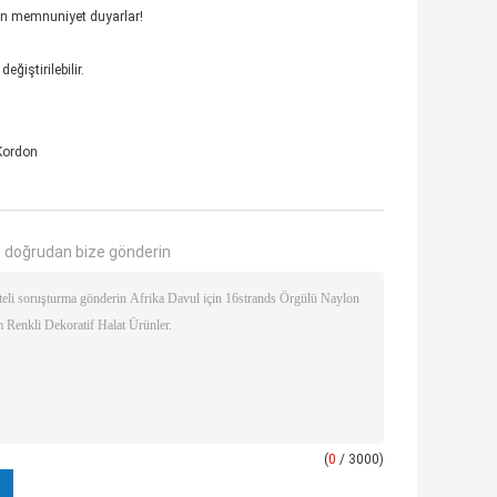
ten memnuniyet duyarlar!
ğiştirilebilir.
Kordon
 doğrudan bize gönderin
(
0
/ 3000)