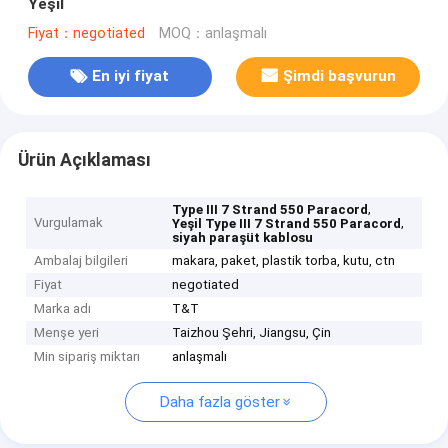
Yeşil
Fiyat：negotiated
MOQ：anlaşmalı
En iyi fiyat
Şimdi başvurun
Ürün Açıklaması
,
Type III 7 Strand 550 Paracord
Vurgulamak
,
Yeşil Type III 7 Strand 550 Paracord
siyah paraşüt kablosu
Ambalaj bilgileri
makara, paket, plastik torba, kutu, ctn
Fiyat
negotiated
Marka adı
T&T
Menşe yeri
Taizhou Şehri, Jiangsu, Çin
Min sipariş miktarı
anlaşmalı
Daha fazla göster