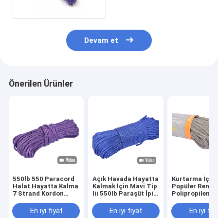
Devam et
Önerilen Ürünler
550lb 550 Paracord
Açık Havada Hayatta
Kurtarma İçin 
Halat Hayatta Kalma
Kalmak İçin Mavi Tip
Popüler Renkle
7 Strand Kordon
Iii 550lb Paraşüt İpi
Polipropilen 
Çadırı Hayatta
4mm Çap
550 Paracord 
Kalmak İçin Açık
En iyi fiyat
En iyi fiyat
En iyi fiy