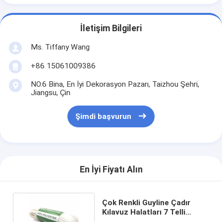
İletişim Bilgileri
Ms. Tiffany Wang
+86 15061009386
NO.6 Bina, En İyi Dekorasyon Pazarı, Taizhou Şehri,
Jiangsu, Çin
Şimdi başvurun
En İyi Fiyatı Alın
Çok Renkli Guyline Çadır
Kılavuz Halatları 7 Telli
Paracord 550 4mm T&T