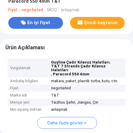
Paracord 550 4mm T&T
Fiyat：negotiated
MOQ：anlaşmalı
En iyi fiyat
Şimdi başvurun
Ürün Açıklaması
,
Guyline Çadır Kılavuz Halatları
T&T 7 Strands Çadır Kılavuz
Vurgulamak
Halatları
,
Paracord 550 4mm
Ambalaj bilgileri
makara, paket, plastik torba, kutu, ctn
Fiyat
negotiated
Marka adı
T&T
Menşe yeri
Taizhou Şehri, Jiangsu, Çin
Min sipariş miktarı
anlaşmalı
Daha fazla göster