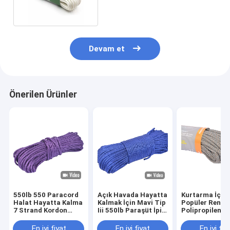
Devam et
Önerilen Ürünler
550lb 550 Paracord
Açık Havada Hayatta
Kurtarma İçin 
Halat Hayatta Kalma
Kalmak İçin Mavi Tip
Popüler Renkle
7 Strand Kordon
Iii 550lb Paraşüt İpi
Polipropilen 
Çadırı Hayatta
4mm Çap
550 Paracord 
Kalmak İçin Açık
En iyi fiyat
En iyi fiyat
En iyi fiy